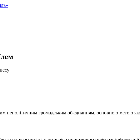
їль»
їлем
знесу
ільним неполітичним громадським об'єднанням, основною метою як
аїльських учасників і партнерів сприятливого клімату, інформацій