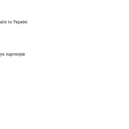
їлі та Україні
шук партнерів