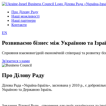
Ділова Рада «Україна-Ізра
Про Ділову Раду
Наші можливості
Наші партнери
Контакти
EN
Розвиваємо бізнес між Україною та Ізра
Сприяння взаємовигідній економічній співпраці та розвитку бі
Зв'язатися з нами
Про Ділову Раду
Ділова Рада «Україна-Ізраїль», заснована у 2010 р., є добров
Україною та Державою Ізраїль.
Завдання Ділової Ради - створення для своїх українських та ізр