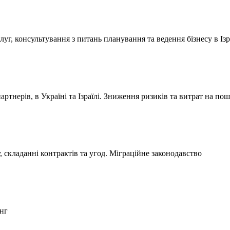
уг, консультування з питань планування та ведення бізнесу в Ізра
ртнерів, в Україні та Ізраїлі. Зниження ризиків та витрат на по
, складанні контрактів та угод. Міграційне законодавство
инг