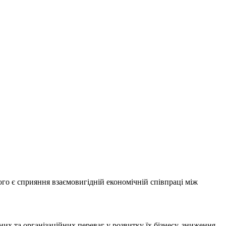
ого є сприяння взаємовигідній економічній співпраці між
них та організаційних переваг у розвитку їх бізнесу, зниження