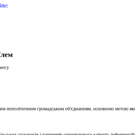
їль»
їлем
знесу
ільним неполітичним громадським об'єднанням, основною метою як
аїльських учасників і партнерів сприятливого клімату, інформацій