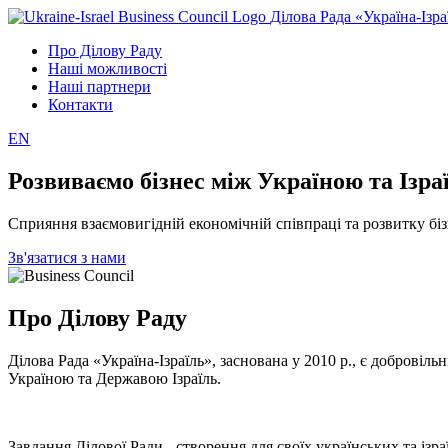
Ділова Рада «Україна-Ізра
Про Ділову Раду
Наші можливості
Наші партнери
Контакти
EN
Розвиваємо бізнес між Україною та Ізра
Сприяння взаємовигідній економічній співпраці та розвитку бі
Зв'язатися з нами
Про Ділову Раду
Ділова Рада «Україна-Ізраїль», заснована у 2010 р., є добров
Україною та Державою Ізраїль.
Завдання Ділової Ради - створення для своїх українських та ізр