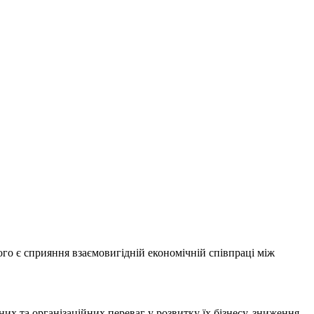
ого є сприяння взаємовигідній економічній співпраці між
них та організаційних переваг у розвитку їх бізнесу, зниження