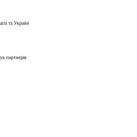
їлі та Україні
шук партнерів