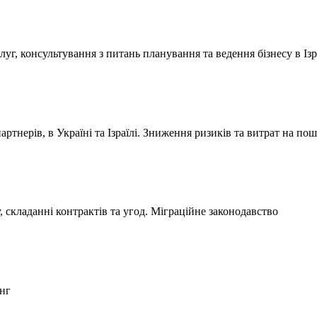
уг, консультування з питань планування та ведення бізнесу в Ізра
ртнерів, в Україні та Ізраїлі. Зниження ризиків та витрат на по
, складанні контрактів та угод. Міграційне законодавство
инг